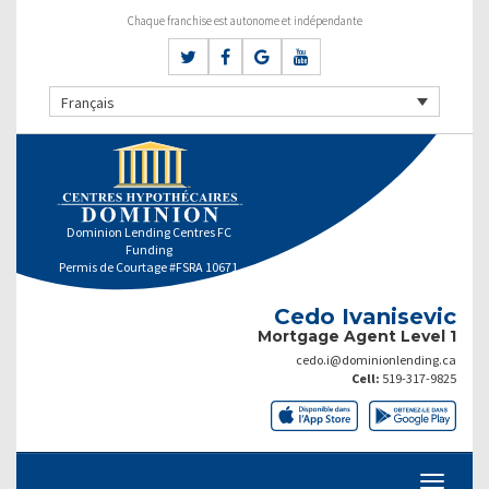
Chaque franchise est autonome et indépendante
Français
Dominion Lending Centres FC
Funding
Permis de Courtage #FSRA 10671
Cedo Ivanisevic
Mortgage Agent Level 1
cedo.i@dominionlending.ca
Cell:
519-317-9825