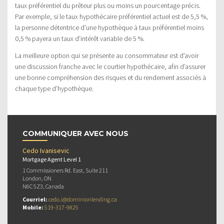
taux préférentiel du prêteur plus ou moins un pourcentage précis.
Par exemple, si le taux hypothécaire préférentiel actuel est de 5,5 %,
la personne détentrice d’une hypothèque à taux préférentiel moins
0,5 % payera un taux d’intérêt variable de 5 %.
La meilleure option qui se présente au consommateur est d’avoir
une discussion franche avec le courtier hypothécaire, afin d’assurer
une bonne compréhension des risques et du rendement associés à
chaque type d’hypothèque.
COMMUNIQUER AVEC NOUS
Cedo Ivanisevic
Mortgage Agent Level 1
1 Commissioners Rd. East, Suite 211
London, ON
N6C 5Z3, Canada
Courriel:
cedo.i@dominionlending.ca
Mobile:
519-317-9825